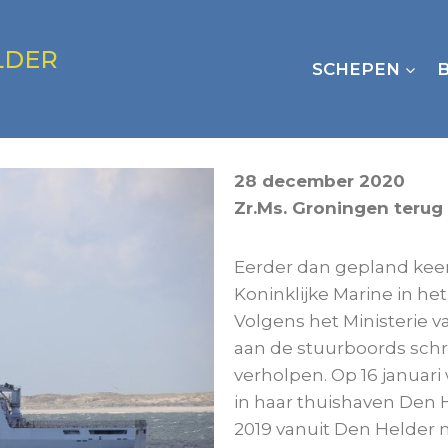
LDER
SCHEPEN
28 december 2020
Zr.Ms. Groningen terug
Eerder dan gepland keer
Koninklijke Marine in he
Volgens het Ministerie
aan de stuurboords schr
verholpen. Op 16 januari
in haar thuishaven Den H
2019 vanuit Den Helder n