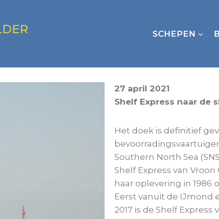
LDER
SCHEPEN
27 april 2021
Shelf Express naar de 
Het doek is definitief g
bevoorradingsvaartuigen
Southern North Sea (SNS
Shelf Express van Vroon 
haar oplevering in 1986
Eerst vanuit de IJmond e
2017 is de Shelf Express