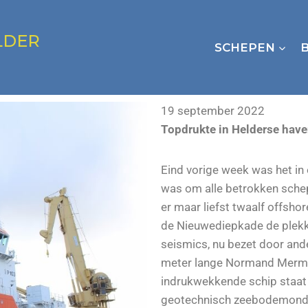
LDER
SCHEPEN
19 september 2022
Topdrukte in Helderse hav
Eind vorige week was het in
was om alle betrokken sche
er maar liefst twaalf offsh
de Nieuwediepkade de plekk
seismics, nu bezet door and
meter lange Normand Mermai
indrukwekkende schip staat 
geotechnisch zeebodemonde