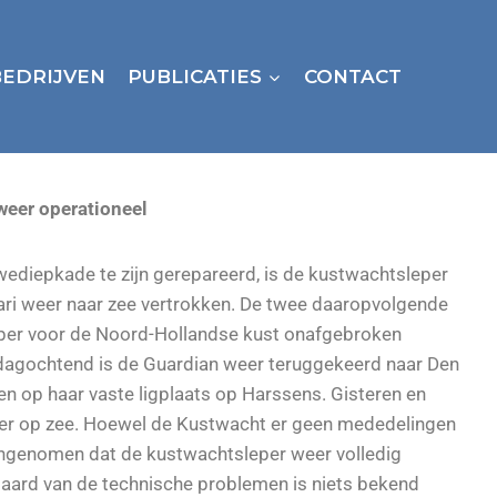
BEDRIJVEN
PUBLICATIES
CONTACT
weer operationeel
ediepkade te zijn gerepareerd, is de kustwachtsleper
ri weer naar zee vertrokken. De twee daaropvolgende
per voor de Noord-Hollandse kust onafgebroken
dagochtend is de Guardian weer teruggekeerd naar Den
en op haar vaste ligplaats op Harssens. Gisteren en
er op zee. Hoewel de Kustwacht er geen mededelingen
angenomen dat de kustwachtsleper weer volledig
e aard van de technische problemen is niets bekend