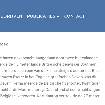
BEDRIJVEN
PUBLICATIES
CONTACT
ezoek
e haven onverwacht aangedaan door twee buitenlandse
eerde de 15 meter lange Britse schelpenvisser Southern
rt afmeerde aan één van de kleine steigers achter het Blue
ishaven Exeter in het Engelse graafschap Devon was dit
Oever. Hierna meerde de Belgische flyshooter/twinrigger
af achter de Moormanbrug. Daar stond al een vrachtwagen
België te vervoeren. Kort daarop vertrok de de 27 meter