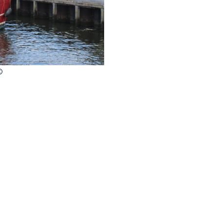
©
Fot